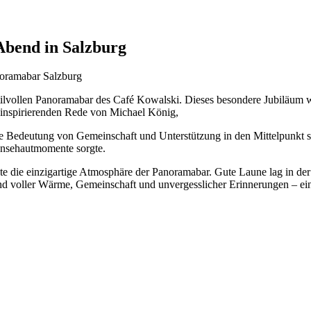
Abend in Salzburg
r stilvollen Panoramabar des Café Kowalski. Dieses besondere Jubilä
r inspirierenden Rede von Michael König,
ie Bedeutung von Gemeinschaft und Unterstützung in den Mittelpunkt st
änsehautmomente sorgte.
die einzigartige Atmosphäre der Panoramabar. Gute Laune lag in der 
 voller Wärme, Gemeinschaft und unvergesslicher Erinnerungen – ein wü