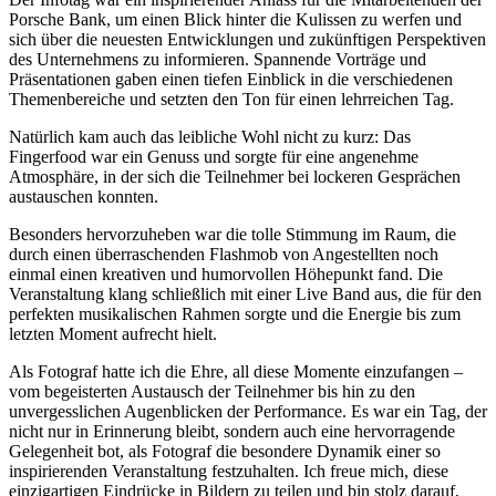
Porsche Bank, um einen Blick hinter die Kulissen zu werfen und
sich über die neuesten Entwicklungen und zukünftigen Perspektiven
des Unternehmens zu informieren. Spannende Vorträge und
Präsentationen gaben einen tiefen Einblick in die verschiedenen
Themenbereiche und setzten den Ton für einen lehrreichen Tag.
Natürlich kam auch das leibliche Wohl nicht zu kurz: Das
Fingerfood war ein Genuss und sorgte für eine angenehme
Atmosphäre, in der sich die Teilnehmer bei lockeren Gesprächen
austauschen konnten.
Besonders hervorzuheben war die tolle Stimmung im Raum, die
durch einen überraschenden Flashmob von Angestellten noch
einmal einen kreativen und humorvollen Höhepunkt fand. Die
Veranstaltung klang schließlich mit einer Live Band aus, die für den
perfekten musikalischen Rahmen sorgte und die Energie bis zum
letzten Moment aufrecht hielt.
Als Fotograf hatte ich die Ehre, all diese Momente einzufangen –
vom begeisterten Austausch der Teilnehmer bis hin zu den
unvergesslichen Augenblicken der Performance. Es war ein Tag, der
nicht nur in Erinnerung bleibt, sondern auch eine hervorragende
Gelegenheit bot, als Fotograf die besondere Dynamik einer so
inspirierenden Veranstaltung festzuhalten. Ich freue mich, diese
einzigartigen Eindrücke in Bildern zu teilen und bin stolz darauf,